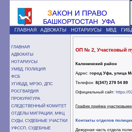
З
АКОН И ПРАВО
БАШКОРТОСТАН УФА
ГЛАВНАЯ
АДВОКАТЫ
НОТАРИУСЫ
МВД
ГИБ
ГЛАВНАЯ
ОП № 2, Участковый п
АДВОКАТЫ
НОТАРИУСЫ
Калининский район
УМВД, ПОЛИЦИЯ
Адрес:
город Уфа, улица 
ФСБ
Телефон:
8(347) 279 54 89
УГИБДД, МРЭО, ДПС
РОСГВАРДИЯ
Официальный сайт:
https://
ПРОКУРАТУРА
СЛЕДСТВЕННЫЙ КОМИТЕТ
График приёма участковыми
ОТДЕЛЫ МИГРАЦИИ, МФЦ
Контакты отделов полици
СУДЫ, СУДЕБНЫЕ УЧАСТКИ
УФССП, СУДЕБНЫЕ
Дежурная часть отдела поли