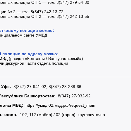
енных полиции ОП-1 — тел. 8(347) 279-54-80
ции № 2 — тел. 8(347) 242-13-72
енных полиции ОП-2 — тел. 8(347) 242-13-55
стковому полиции можно:
фициальном сайте УМВД
й полиции по адресу можно:
МВД (раздел «Контакты / Ваш участковый»)
ли дежурной части отдела полиции
 Уфе:
8(347) 27-941-02, 8(347) 23-288-66
Республике Башкортостан:
8(347) 27-932-92
рганы МВД:
https://умвд.02.мвд.рф/request_main
вызовов:
102, 112 (мобил) / 02 (город), круглосуточно