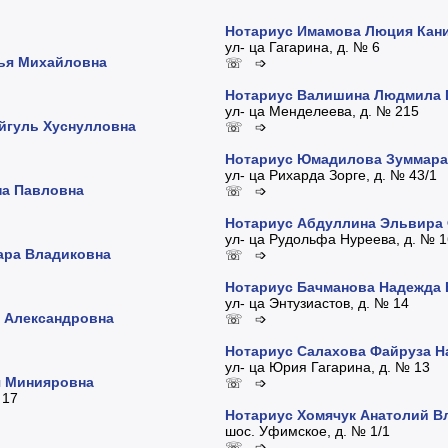
Нотариус Имамова Люция Кан
ул- ца Гагарина, д. № 6
лья Михайловна
☏ ➩
Нотариус Валишина Людмила 
ул- ца Менделеева, д. № 215
йгуль Хуснулловна
☏ ➩
Нотариус Юмадилова Зуммара
ул- ца Рихарда Зорге, д. № 43/1
на Павловна
☏ ➩
Нотариус Абдуллина Эльвира
ул- ца Рудольфа Нуреева, д. № 1
ара Владиковна
☏ ➩
Нотариус Бачманова Надежда 
ул- ца Энтузиастов, д. № 14
 Александровна
☏ ➩
Нотариус Салахова Файруза Н
ул- ца Юрия Гагарина, д. № 13
я Минияровна
☏ ➩
 17
Нотариус Хомячук Анатолий 
шос. Уфимское, д. № 1/1
☏ ➩