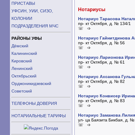
ПРИСТАВЫ
Нотариусы
УФСИН, УИИ, СИЗО,
КОЛОНИИ
Нотариус Тарасова Ната
пр- кт Октября, д. № 134/1
ПОДРАЗДЕЛЕНИЯ МЧС
☏ ➩
Нотариус Гайнитдинова А
РАЙОНЫ УФЫ
пр- кт Октября, д. № 56
Дёмский
☏ ➩
Калининский
Нотариус Ларионова Ири
Кировский
пр- кт Октября, д. № 61
☏ ➩
Ленинский
Октябрьский
Нотариус Ахсанова Гульн
пр- кт Октября, д. № 82
Орджоникидзевский
☏ ➩
Советский
Нотариус Конвисер Ирина
пр- кт Октября, д. № 83
ТЕЛЕФОНЫ ДОВЕРИЯ
☏ ➩
Нотариус Заманова Лили
НОТАРИАЛЬНЫЕ ТАРИФЫ
ул- ца Баязита Бикбая, д. №
☏ ➩