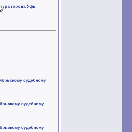
атура города Уфы
92
тябрьскому судебному
ябрьскому судебному
ябрьскому судебному