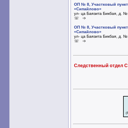
ОП № 8, Участковый пунк
«Сипайлово»
ул- ца Баязита Бикбая, д. №
☏ ➩
ОП № 8, Участковый пунк
«Сипайлово»
ул- ца Баязита Бикбая, д. №
☏ ➩
Следственный отдел С
(