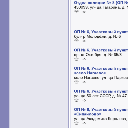
Отдел полиции № 8 (ОП № 
450099, ул- ца Гагарина, д.
☏ ➩
ОП № 6, Участковый пунк
бул- р Молодёжи, д. № 6
☏ ➩
ОП № 6, Участковый пунк
пр- кт Октября, д. № 65/3
☏ ➩
ОП № 6, Участковый пунк
«село Нагаево»
село Нагаево, ул- ца Парков
☏ ➩
ОП № 6, Участковый пунк
ул- ца 50 лет СССР, д. № 47
☏ ➩
ОП № 8, Участковый пунк
«Сипайлово»
ул- ца Академика Королева,
☏ ➩