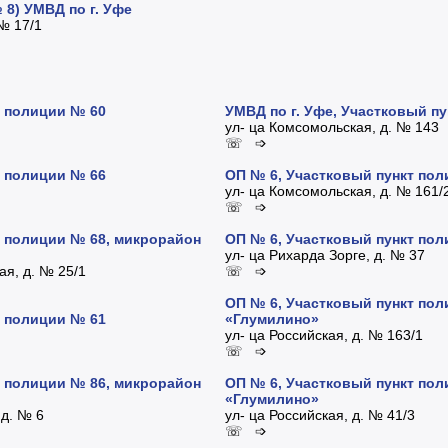
8) УМВД по г. Уфе
 № 17/1
т полиции № 60
УМВД по г. Уфе, Участковый п
ул- ца Комсомольская, д. № 143
☏ ➩
т полиции № 66
ОП № 6, Участковый пункт по
ул- ца Комсомольская, д. № 161/
☏ ➩
т полиции № 68, микрорайон
ОП № 6, Участковый пункт по
ул- ца Рихарда Зорге, д. № 37
ая, д. № 25/1
☏ ➩
ОП № 6, Участковый пункт пол
т полиции № 61
«Глумилино»
ул- ца Российская, д. № 163/1
☏ ➩
т полиции № 86, микрорайон
ОП № 6, Участковый пункт пол
«Глумилино»
 д. № 6
ул- ца Российская, д. № 41/3
☏ ➩