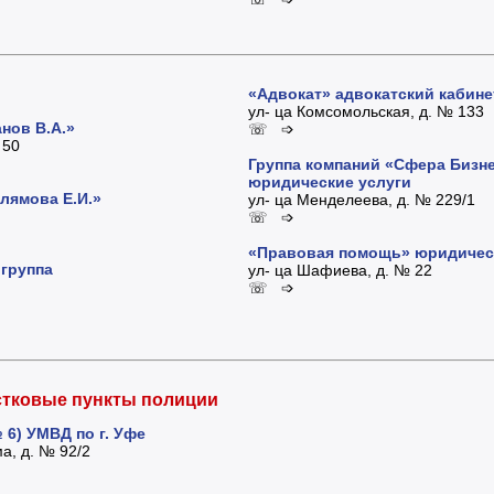
«Адвокат» адвокатский кабине
ул- ца Комсомольская, д. № 133
нов В.А.»
☏ ➩
 50
Группа компаний «Сфера Бизне
юридические услуги
лямова Е.И.»
ул- ца Менделеева, д. № 229/1
☏ ➩
«Правовая помощь» юридичес
группа
ул- ца Шафиева, д. № 22
☏ ➩
стковые пункты полиции
6) УМВД по г. Уфе
а, д. № 92/2