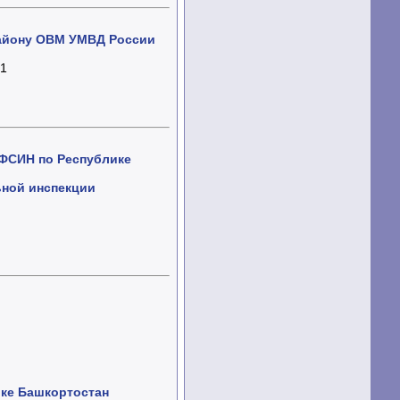
району ОВМ УМВД России
/1
УФСИН по Республике
ной инспекции
ике Башкортостан