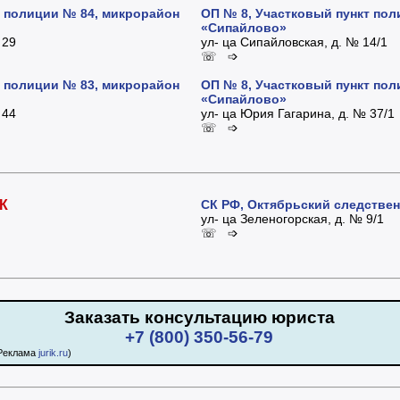
т полиции № 84, микрорайон
ОП № 8, Участковый пункт пол
«Сипайлово»
 29
ул- ца Сипайловская, д. № 14/1
☏ ➩
т полиции № 83, микрорайон
ОП № 8, Участковый пункт пол
«Сипайлово»
 44
ул- ца Юрия Гагарина, д. № 37/1
☏ ➩
К
СК РФ, Октябрьский следстве
ул- ца Зеленогорская, д. № 9/1
☏ ➩
Заказать консультацию юриста
+7 (800) 350-56-79
Реклама
jurik.ru
)