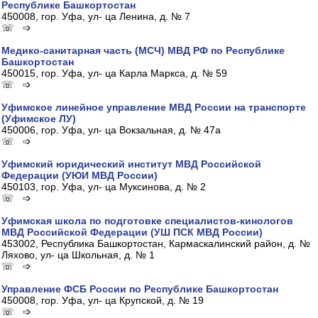
Республике Башкортостан
450008, гор. Уфа, ул- ца Ленина, д. № 7
☏ ➩
Медико-санитарная часть (МСЧ) МВД РФ по Республике
Башкортостан
450015, гор. Уфа, ул- ца Карла Маркса, д. № 59
☏ ➩
Уфимское линейное управление МВД России на транспорте
(Уфимское ЛУ)
450006, гор. Уфа, ул- ца Вокзальная, д. № 47а
☏ ➩
Уфимский юридический институт МВД Российской
Федерации (УЮИ МВД России)
450103, гор. Уфа, ул- ца Муксинова, д. № 2
☏ ➩
Уфимская школа по подготовке специалистов-кинологов
МВД Российской Федерации (УШ ПСК МВД России)
453002, Республика Башкортостан, Кармаскалинский район, д. №
Ляхово, ул- ца Школьная, д. № 1
☏ ➩
Управление ФСБ России по Республике Башкортостан
450008, гор. Уфа, ул- ца Крупской, д. № 19
☏ ➩