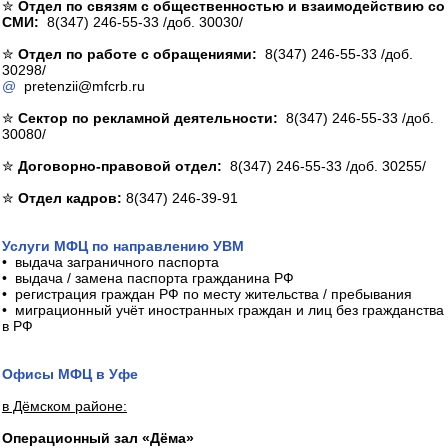
✮
Отдел по связям с общественностью и взаимодействию со
СМИ:
8(347) 246-55-33 /доб. 30030/
✮
Отдел по работе с обращениями:
8(347) 246-55-33 /доб.
30298/
@
pretenzii@mfcrb.ru
✮
Сектор по рекламной деятельности:
8(347) 246-55-33 /доб.
30080/
✮
Договорно-правовой отдел:
8(347) 246-55-33 /доб. 30255/
✮
Отдел кадров:
8(347) 246-39-91
Услуги МФЦ по направлению УВМ
• выдача заграничного паспорта
• выдача / замена паспорта гражданина РФ
• регистрация граждан РФ по месту жительства / пребывания
• миграционный учёт иностранных граждан и лиц без гражданства
в РФ
Офисы МФЦ в Уфе
в Дёмском районе:
Операционный зал «Дёма»