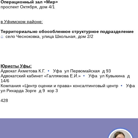
Операционный зал «Мир»
проспект Октября, дом 4/1
в Уфимском районе:
Территориально обособленное структурное подразделение
⌂
село Чесноковка, улица Школьная, дом 2/2
Юристы Уфы:
Адвокат Ахметова К.Г.
•
Уфа ул Первомайская д 93
Адвокатский кабинет «Галлямова Е.И.»
•
Уфа ул Кувыкина д
14/6
Компания «Центр оценки и права» консалтинговый центр
•
Уфа
ул Рихарда Зорге д 9 кор 3
428