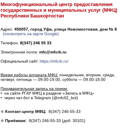
Многофункциональный центр предоставления
государственных и муниципальных услуг (МФЦ)
Республики Башкортостан
Адрес:
450057, город Уфа, улица Новомостовая, дом № 8
(посмотреть на карте Google)
Телефон:
8(347) 246 55 33
Электронная почта:
mfc@mfcrb.ru
Официальный сайт:
https://mfcrb.ru/
Время работы аппарата МФЦ:
понедельник, вторник, среда,
четверг, пятница — 09.00-19.00, суббота — 09.00-18.00
Предварительная запись на прием:
• на сайте РГАУ МФЦ в разделе «Запись в МФЦ»
• через чат-бот в Telegram (@mfc02_bot)
✮
Контакт-центр МФЦ:
8(347) 246-55-33
✮
Приёмная:
8(347) 246-55-33 (доб. 30101)